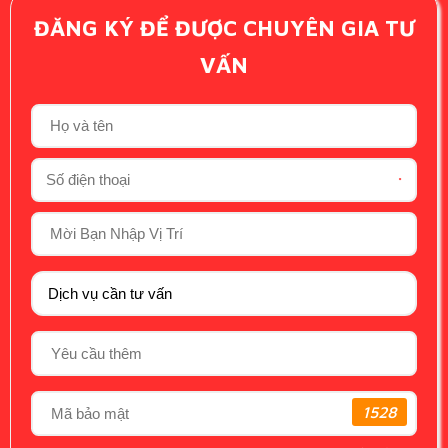
ĐĂNG KÝ ĐỂ ĐƯỢC CHUYÊN GIA TƯ
VẤN
*
1528