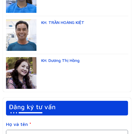
KH. TRẦN HOÀNG KIỆT
KH. Dương Thị Hồng
Đăng ký tư vấn
Họ và tên
*