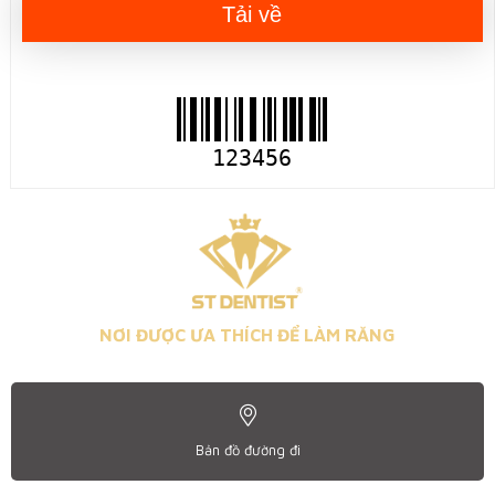
Tải về
123456
NƠI ĐƯỢC ƯA THÍCH ĐỂ LÀM RĂNG
Bản đồ đường đi