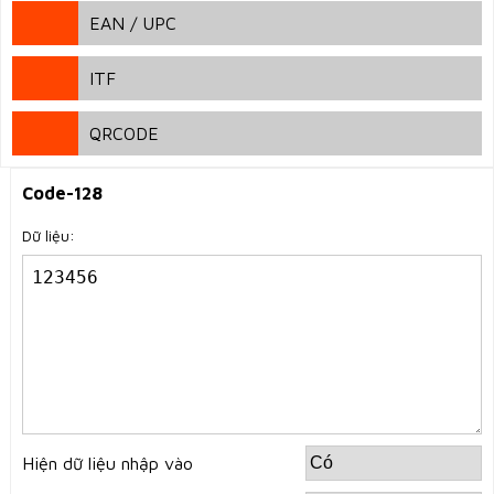
MSI
EAN / UPC
MSI 10
EAN 8
MSI 11
ITF
EAN 13
MSI 1010
ITF-14
EAN 5
QRCODE
MSI 1110
EAN 2
QRCODE
Code-128
UPC
Dữ liệu:
Hiện dữ liệu nhập vào