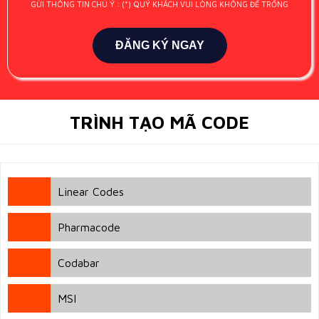
GỬI THÔNG TIN CHÚ Ý : (*) QUÝ KHÁCH VUI LÒNG KHÔNG ĐỂ TRỐNG
ĐĂNG KÝ NGAY
TRÌNH TẠO MÃ CODE
Linear Codes
Code-128
Pharmacode
Code-39
PharmaCode
Codabar
Codabar
MSI