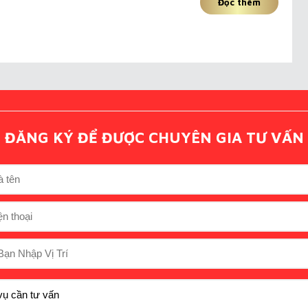
Đọc thêm
ĐĂNG KÝ ĐỂ ĐƯỢC CHUYÊN GIA TƯ VẤN