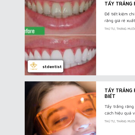
TẨY TRẮNG 
Để tiết kiệm ch
răng giá rẻ xuất
THỨ TƯ, THÁNG MƯỜ
stdentist
TẨY TRẮNG 
BIẾT
Tẩy trắng răng
cách hiệu quả v
THỨ TƯ, THÁNG MƯỜ