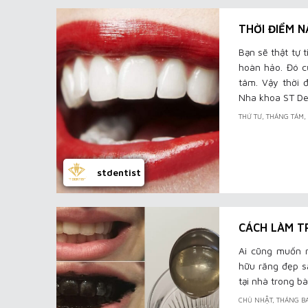
THỜI ĐIỂM 
Bạn sẽ thật tự 
hoàn hảo. Đó c
tâm. Vậy thời 
Nha khoa ST Den
THỨ TƯ, THÁNG TÁM
stdentist
CÁCH LÀM T
Ai cũng muốn 
hữu răng đẹp sẵ
tại nhà trong bà
CHỦ NHẬT, THÁNG B