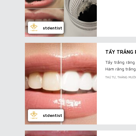
stdentist
TẨY TRẮNG 
Tẩy trắng răng
Hàm răng trắng s
THỨ TƯ, THÁNG MƯỜ
stdentist