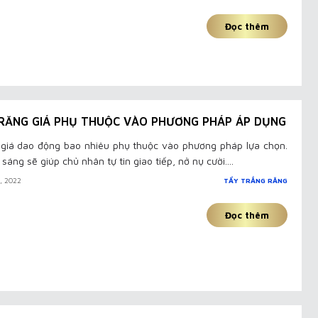
Đọc thêm
RĂNG GIÁ PHỤ THUỘC VÀO PHƯƠNG PHÁP ÁP DỤNG
 giá dao động bao nhiêu phụ thuộc vào phương pháp lựa chọn.
áng sẽ giúp chủ nhân tự tin giao tiếp, nở nụ cười....
I, 2022
TẨY TRẮNG RĂNG
Đọc thêm