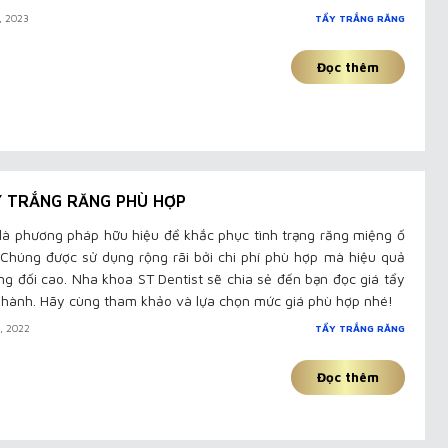
N, 2023
TẨY TRẮNG RĂNG
Đọc thêm
Y TRẮNG RĂNG PHÙ HỢP
 là phương pháp hữu hiệu để khắc phục tình trạng răng miệng ố
 Chúng được sử dụng rộng rãi bởi chi phí phù hợp mà hiệu quả
ơng đối cao. Nha khoa ST Dentist sẽ chia sẻ đến bạn đọc giá tẩy
n hành. Hãy cùng tham khảo và lựa chọn mức giá phù hợp nhé!
I, 2022
TẨY TRẮNG RĂNG
Đọc thêm