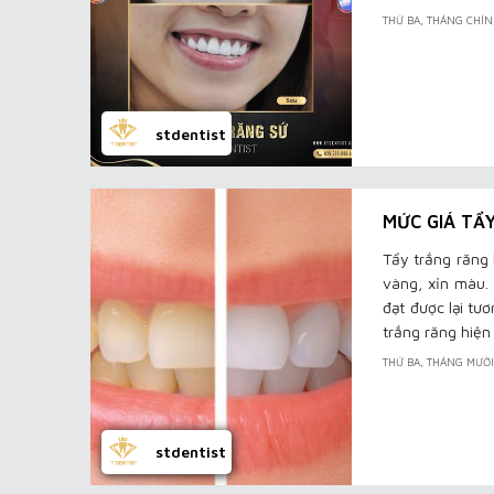
THỨ BA, THÁNG CHÍ
stdentist
MỨC GIÁ TẨ
Tẩy trắng răng
vàng, xỉn màu.
đạt được lại tư
trắng răng hiệ
THỨ BA, THÁNG MƯỜ
stdentist