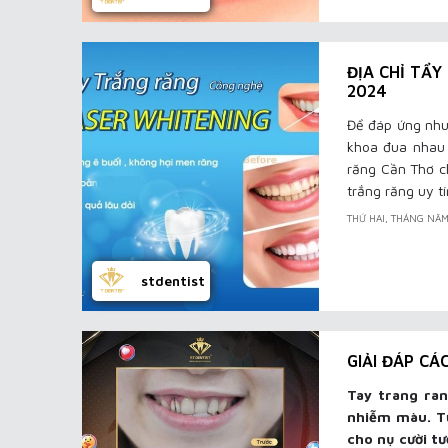
ĐỊA CHỈ TẨ
2024
Để đáp ứng nhu
khoa đua nhau 
răng Cần Thơ c
trắng răng uy t
THỨ HAI, THÁNG NĂM
stdentist
GIẢI ĐÁP CÁ
Tay trang ran
nhiễm màu. Từ
cho nụ cười tư