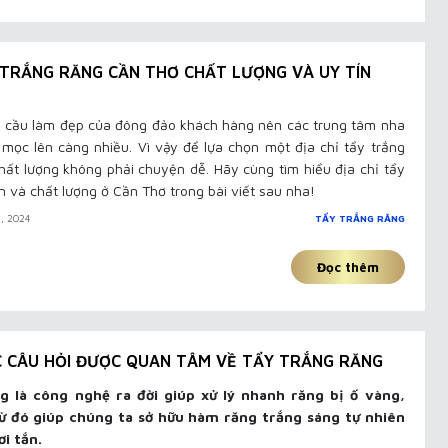
Y TRẮNG RĂNG CẦN THƠ CHẤT LƯỢNG VÀ UY TÍN
 cầu làm đẹp của đông đảo khách hàng nên các trung tâm nha
mọc lên càng nhiều. Vì vậy để lựa chọn một địa chỉ tẩy trắng
hất lượng không phải chuyện dễ. Hãy cùng tìm hiểu địa chỉ tẩy
ín và chất lượng ở Cần Thơ trong bài viết sau nha!
, 2024
TẨY TRẮNG RĂNG
Đọc thêm
C CÂU HỎI ĐƯỢC QUAN TÂM VỀ TẨY TRẮNG RĂNG
g là công nghệ ra đời giúp xử lý nhanh răng bị ố vàng,
 đó giúp chúng ta sở hữu hàm răng trắng sáng tự nhiên
ơi tắn.