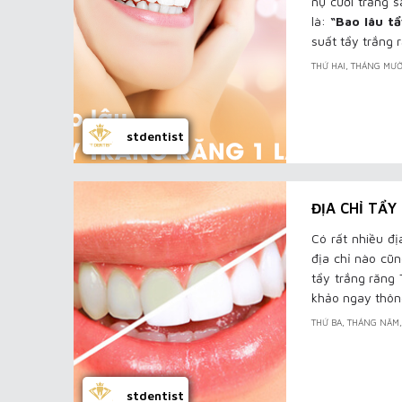
nụ cười trắng s
là:
“Bao lâu tẩ
suất tẩy trắng 
THỨ HAI, THÁNG MƯỜ
stdentist
ĐỊA CHỈ TẨ
Có rất nhiều đị
địa chỉ nào cũn
tẩy trắng răng 
khảo ngay thông
THỨ BA, THÁNG NĂM
stdentist