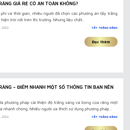
RĂNG GIÁ RẺ CÓ AN TOÀN KHÔNG?
i phí và thời gian, nhiều người đã chọn các phương án tẩy trắng
 hiện trôi nổi trên thị trường. Nhưng liệu chất...
I, 2022
TẨY TRẮNG RĂNG
Đọc thêm
RĂNG – ĐIỂM NHANH MỘT SỐ THÔNG TIN BẠN NÊN
 là phương pháp cải thiện độ trắng sáng và bóng của răng một
à nhanh chóng. Nhiều người ưa thích sử dụng phương pháp...
I, 2022
TẨY TRẮNG RĂNG