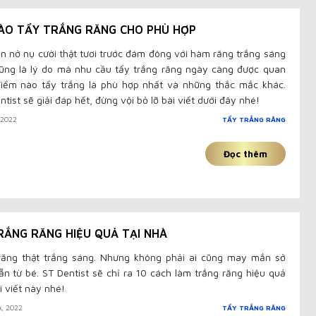
NÀO TẨY TRẮNG RĂNG CHO PHÙ HỢP
tin nở nụ cười thật tươi trước đám đông với hàm răng trắng sáng
ũng là lý do mà nhu cầu tẩy trắng răng ngày càng được quan
điểm nào tẩy trắng là phù hợp nhất và những thắc mắc khác.
tist sẽ giải đáp hết, đừng vội bỏ lỡ bài viết dưới đây nhé!
, 2022
TẨY TRẮNG RĂNG
Đọc thêm
RẮNG RĂNG HIỆU QUẢ TẠI NHÀ
răng thật trắng sáng. Nhưng không phải ai cũng may mắn sở
n từ bé. ST Dentist sẽ chỉ ra 10 cách làm trắng răng hiệu quả
i viết này nhé!
A, 2022
TẨY TRẮNG RĂNG