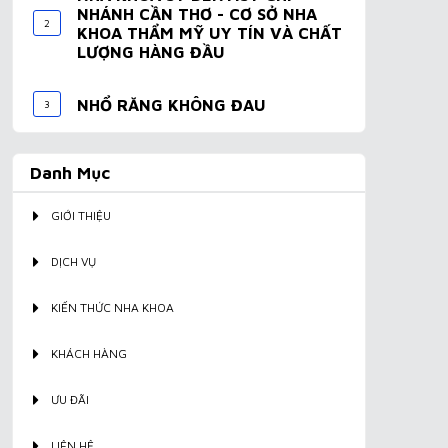
NHÁNH CẦN THƠ - CƠ SỞ NHA
2
KHOA THẨM MỸ UY TÍN VÀ CHẤT
LƯỢNG HÀNG ĐẦU
NHỔ RĂNG KHÔNG ĐAU
3
Danh Mục
GIỚI THIỆU
DỊCH VỤ
KIẾN THỨC NHA KHOA
KHÁCH HÀNG
ƯU ĐÃI
LIÊN HỆ