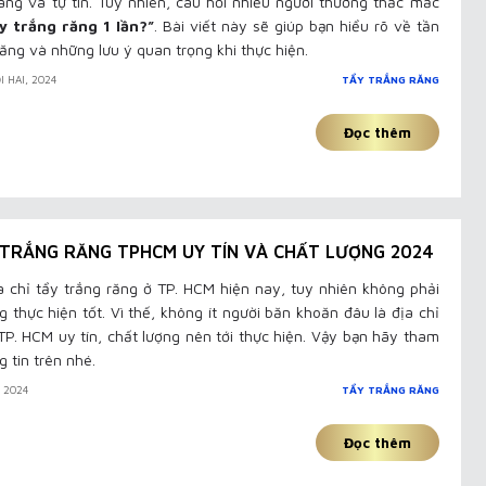
áng và tự tin. Tuy nhiên, câu hỏi nhiều người thường thắc mắc
y trắng răng 1 lần?”
. Bài viết này sẽ giúp bạn hiểu rõ về tần
răng và những lưu ý quan trọng khi thực hiện.
I HAI, 2024
TẨY TRẮNG RĂNG
Đọc thêm
Y TRẮNG RĂNG TPHCM UY TÍN VÀ CHẤT LƯỢNG 2024
a chỉ tẩy trắng răng ở TP. HCM hiện nay, tuy nhiên không phải
g thực hiện tốt. Vì thế, không ít người băn khoăn đâu là địa chỉ
TP. HCM uy tín, chất lượng nên tới thực hiện. Vậy bạn hãy tham
 tin trên nhé.
, 2024
TẨY TRẮNG RĂNG
Đọc thêm