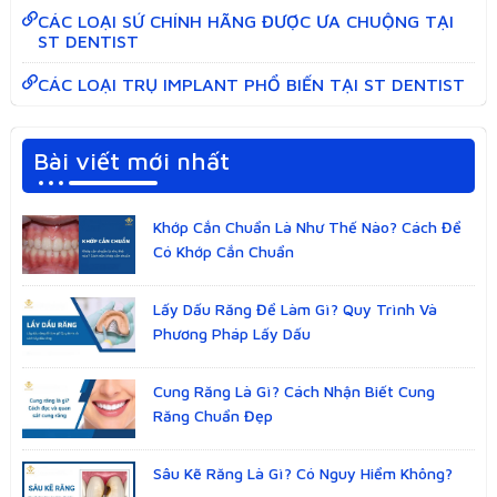
CÁC LOẠI SỨ CHÍNH HÃNG ĐƯỢC ƯA CHUỘNG TẠI
ST DENTIST
CÁC LOẠI TRỤ IMPLANT PHỔ BIẾN TẠI ST DENTIST
Bài viết mới nhất
Khớp Cắn Chuẩn Là Như Thế Nào? Cách Để
Có Khớp Cắn Chuẩn
Lấy Dấu Răng Để Làm Gì? Quy Trình Và
Phương Pháp Lấy Dấu
Cung Răng Là Gì? Cách Nhận Biết Cung
Răng Chuẩn Đẹp
Sâu Kẽ Răng Là Gì? Có Nguy Hiểm Không?