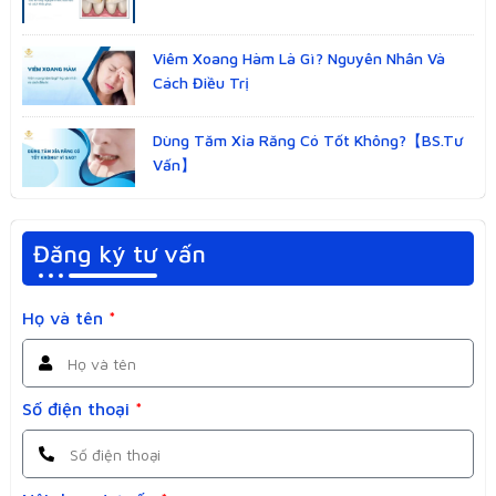
Viêm Xoang Hàm Là Gì? Nguyên Nhân Và
Cách Điều Trị
Dùng Tăm Xỉa Răng Có Tốt Không?【BS.Tư
Vấn】
Đăng ký tư vấn
Họ và tên
*
Số điện thoại
*