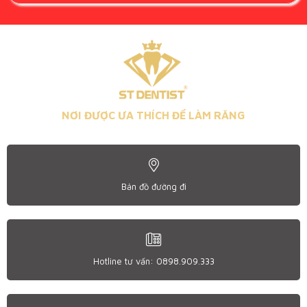
NƠI ĐƯỢC ƯA THÍCH ĐỂ LÀM RĂNG
Bản đồ đường đi
Hotline tư vấn: 0898.909.333