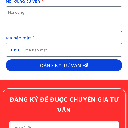
Nội dung tư vấn
*
Mã bảo mật
*
3091
ĐĂNG KÝ TƯ VẤN
ĐĂNG KÝ ĐỂ ĐƯỢC CHUYÊN GIA TƯ
VẤN