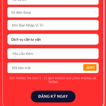
*
3091
GỬI THÔNG TIN CHÚ Ý : (*) QUÝ KHÁCH VUI LÒNG KHÔNG ĐỂ
TRỐNG
ĐĂNG KÝ NGAY