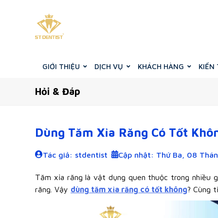
GIỚI THIỆU
DỊCH VỤ
KHÁCH HÀNG
KIẾN
Hỏi & Đáp
Dùng Tăm Xỉa Răng Có Tốt Kh
Tác giả: stdentist
Cập nhật: Thứ Ba, 08 Thá
Tăm xỉa răng là vật dụng quen thuộc trong nhiều g
răng. Vậy
dùng tăm xỉa răng có tốt không
? Cùng t