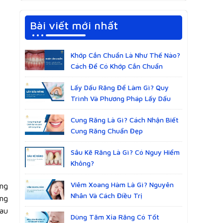
Bài viết mới nhất
Khớp Cắn Chuẩn Là Như Thế Nào?
Cách Để Có Khớp Cắn Chuẩn
Lấy Dấu Răng Để Làm Gì? Quy
Trình Và Phương Pháp Lấy Dấu
Cung Răng Là Gì? Cách Nhận Biết
Cung Răng Chuẩn Đẹp
Sâu Kẽ Răng Là Gì? Có Nguy Hiểm
Không?
Viêm Xoang Hàm Là Gì? Nguyên
ăng
Nhân Và Cách Điều Trị
ăng
Sau
Dùng Tăm Xỉa Răng Có Tốt