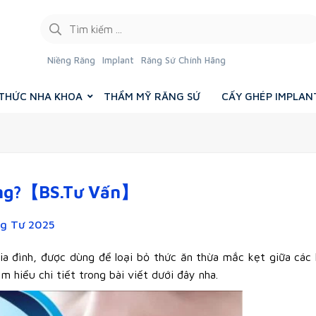
Niềng Răng
Implant
Răng Sứ Chính Hãng
 THỨC NHA KHOA
THẨM MỸ RĂNG SỨ
CẤY GHÉP IMPLAN
ông?【BS.Tư Vấn】
ng Tư 2025
ia đình, được dùng để loại bỏ thức ăn thừa mắc kẹt giữa các
ìm hiểu chi tiết trong bài viết dưới đây nha.