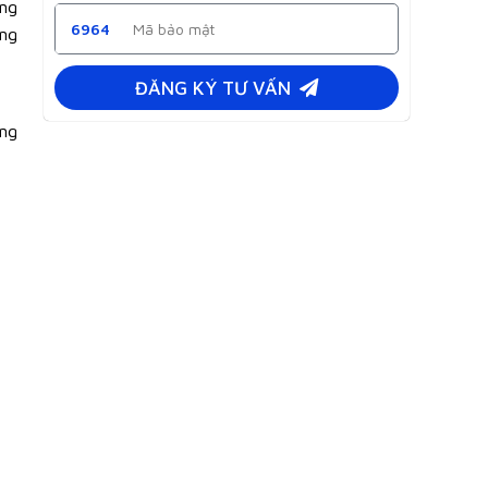
ỏng
6964
ăng
ĐĂNG KÝ TƯ VẤN
ảng