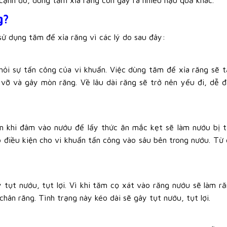
 cạnh đó, dùng tăm xỉa răng còn gây ra nhiều hậu quả khác.
g?
sử dụng tăm để xỉa răng vì các lý do sau đây:
hỏi sự tấn công của vi khuẩn. Việc dùng tăm để xỉa răng sẽ 
 vỡ và gây mòn răng. Về lâu dài răng sẽ trở nên yếu đi, dễ 
n khi đâm vào nướu để lấy thức ăn mắc kẹt sẽ làm nướu bị 
 điều kiện cho vi khuẩn tấn công vào sâu bên trong nướu. Từ
tụt nướu, tụt lợi. Vì khi tăm cọ xát vào răng nướu sẽ làm r
ân răng. Tình trạng này kéo dài sẽ gây tụt nướu, tụt lợi.