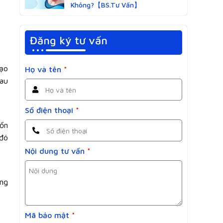
Không?【BS.Tư Vấn】
Đăng ký tư vấn
tạo
Họ và tên
*
đau
Số điện thoại
*
tổn
 đó
Nội dung tư vấn
*
ăng
Mã bảo mật
*