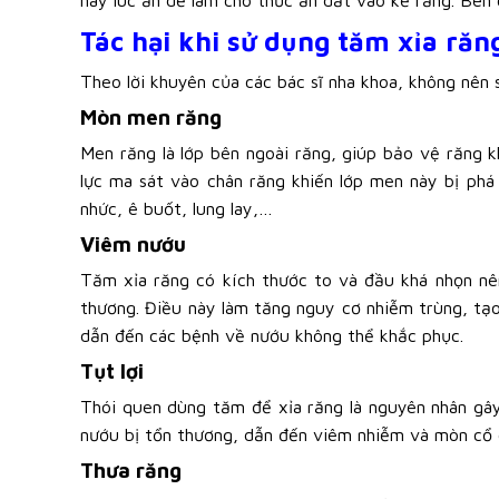
này lúc ăn dễ làm cho thức ăn dắt vào kẽ răng. Bên
Tác hại khi sử dụng tăm xỉa răn
Theo lời khuyên của các bác sĩ nha khoa, không nên 
Mòn men răng
Men răng là lớp bên ngoài răng, giúp bảo vệ răng k
lực ma sát vào chân răng khiến lớp men này bị phá
nhức, ê buốt, lung lay,…
Viêm nướu
Tăm xỉa răng có kích thước to và đầu khá nhọn nê
thương. Điều này làm tăng nguy cơ nhiễm trùng, tạo
dẫn đến các bệnh về nướu không thể khắc phục.
Tụt lợi
Thói quen dùng tăm để xỉa răng là nguyên nhân gây 
nướu bị tổn thương, dẫn đến viêm nhiễm và mòn cổ ch
Thưa răng