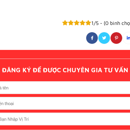
1/5 - (0 bình ch
ĐĂNG KÝ ĐỂ ĐƯỢC CHUYÊN GIA TƯ VẤN