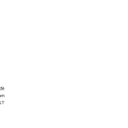
 đề
làm
ST