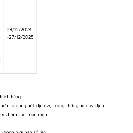
u
n
,
-
28/12/2024
ồ
-27/12/2025
-
-
ồ
hách hàng.
hưa sử dụng hết dịch vụ trong thời gian quy định.
ói chăm sóc toàn diện.
không giới hạn số lần.