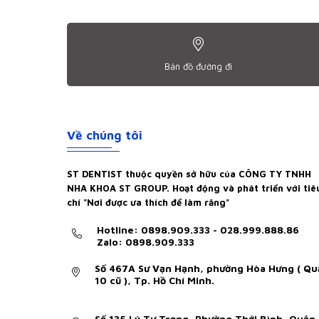
Bản đồ đường đi
Về chúng tôi
ST DENTIST thuộc quyền sở hữu của CÔNG TY TNHH
NHA KHOA ST GROUP. Hoạt động và phát triển với tiê
chí "Nơi được ưa thích để làm răng"
Hotline: 0898.909.333 - 028.999.888.86
Zalo: 0898.909.333
Số 467A Sư Vạn Hạnh, phường Hòa Hưng ( Qu
10 cũ ), Tp. Hồ Chí Minh.
Số 135 Lý Tự Trọng, Phường Thới Bình, Quận