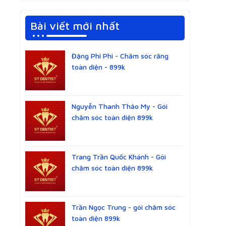
Bài viết mới nhất
Đặng Phi Phi - Chăm sóc răng
toàn diện - 899k
Nguyễn Thanh Thảo My - Gói
chăm sóc toàn diện 899k
Trang Trần Quốc Khánh - Gói
chăm sóc toàn diện 899k
Trần Ngọc Trung - gói chăm sóc
toàn diện 899k