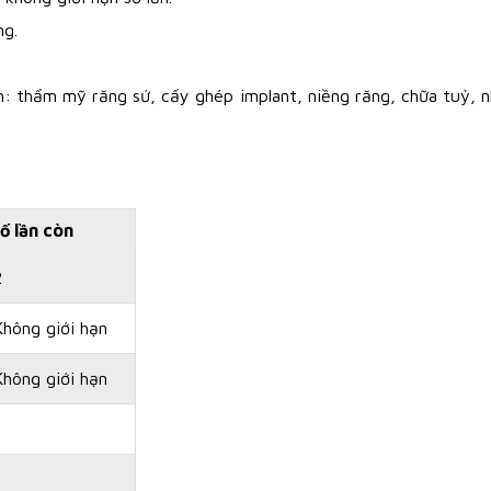
ng.
m: thẩm mỹ răng sứ, cấy ghép implant, niềng răng, chữa tuỷ, 
ố lần còn
2
Không giới hạn
Không giới hạn