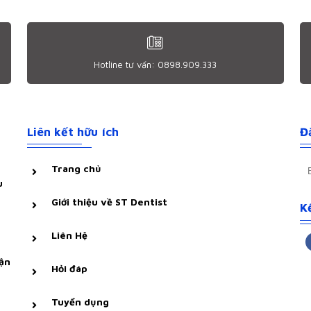
Hotline tư vấn: 0898.909.333
Liên kết hữu ích
Đ
Trang chủ
u
Giới thiệu về ST Dentist
Kê
Liên Hệ
ận
Hỏi đáp
Tuyển dụng