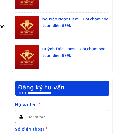
Nguyễn Ngọc Diễm - Gói chăm sóc
toàn diện 899k
nhổ
Huỳnh Đức Thiện - Gói chăm sóc
toàn diện 899k
Đăng ký tư vấn
Họ và tên
*
Số điện thoại
*