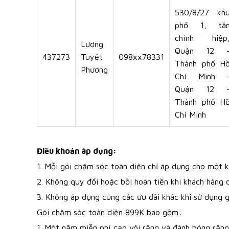
530/8/27 kh
phố 1, tâ
chính hiệp
Lương
Quận 12 
437273
Tuyết
098xx78331
Thành phố H
Phương
Chí Minh 
Quận 12 
Thành phố H
Chí Minh
Điều khoản áp dụng:
1. Mỗi gói chăm sóc toàn diện chỉ áp dụng cho một k
2. Không quy đổi hoặc bồi hoàn tiền khi khách hàng c
3. Không áp dụng cùng các ưu đãi khác khi sử dụng g
Gói chăm sóc toàn diện 899K bao gồm:
1. Một năm miễn phí cạo vôi răng và đánh bóng răng 