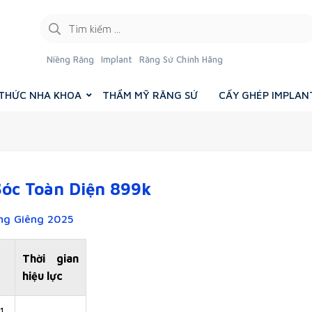
Niềng Răng
Implant
Răng Sứ Chính Hãng
 THỨC NHA KHOA
THẨM MỸ RĂNG SỨ
CẤY GHÉP IMPLAN
óc Toàn Diện 899k
́ng Giêng 2025
Thời gian
hiệu lực
1,