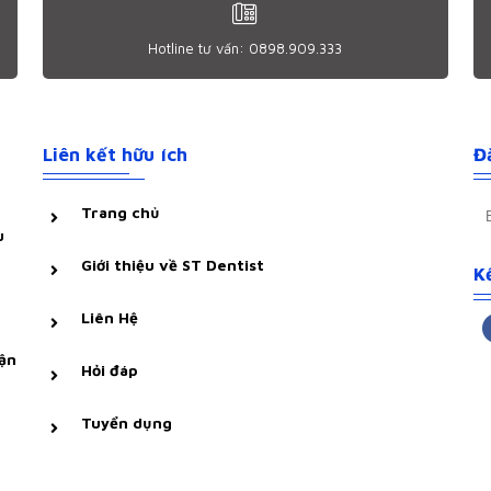
Hotline tư vấn: 0898.909.333
Liên kết hữu ích
Đ
Trang chủ
u
Giới thiệu về ST Dentist
Kê
Liên Hệ
ận
Hỏi đáp
Tuyển dụng