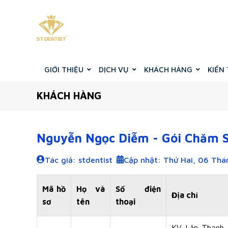
GIỚI THIỆU
DỊCH VỤ
KHÁCH HÀNG
KIẾN
KHÁCH HÀNG
Nguyễn Ngọc Diễm - Gói Chăm S
Tác giả: stdentist
Cập nhật: Thứ Hai, 06 Tha
Mã hồ
Họ và
Số điện
Địa chỉ
sơ
tên
thoại
KV Lân Thạnh 