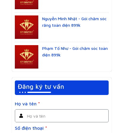
Nguyễn Minh Nhật - Gói chăm sóc
răng toàn diện 899k
Phạm Tố Như - Gói chăm sóc toàn
diện 899k
Đăng ký tư vấn
Họ và tên
*
Số điện thoại
*