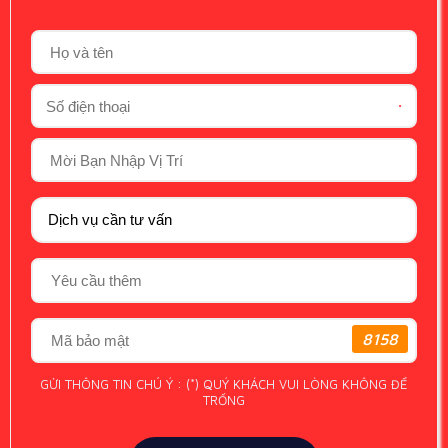
*
8158
GỬI THÔNG TIN CHÚ Ý : (*) QUÝ KHÁCH VUI LÒNG KHÔNG ĐỂ
TRỐNG