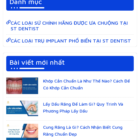
Danh mục
CÁC LOẠI SỨ CHÍNH HÃNG ĐƯỢC ƯA CHUỘNG TẠI
ST DENTIST
CÁC LOẠI TRỤ IMPLANT PHỔ BIẾN TẠI ST DENTIST
Bài viết mới nhất
Khớp Cắn Chuẩn Là Như Thế Nào? Cách Để
Có Khớp Cắn Chuẩn
Lấy Dấu Răng Để Làm Gì? Quy Trình Và
Phương Pháp Lấy Dấu
Cung Răng Là Gì? Cách Nhận Biết Cung
Răng Chuẩn Đẹp