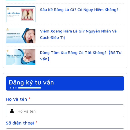
Sâu Kẽ Răng Là Gì? Có Nguy Hiểm Không?
Viêm Xoang Hàm Là Gì? Nguyên Nhân Và
Cách Điều Trị
Dùng Tăm Xỉa Răng Có Tốt Không?【BS.Tư
Vấn】
Đăng ký tư vấn
Họ và tên
*
Số điện thoại
*