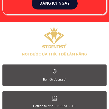
ĐĂNG KÝ NGAY
NƠI ĐƯỢC ƯA THÍCH ĐỂ LÀM RĂNG
Bản đồ đường đi
Hotline tư vấn: 0898.909.333