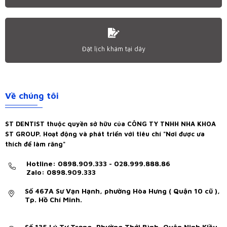
Đặt lịch khám tại dây
Về chúng tôi
ST DENTIST thuộc quyền sở hữu của CÔNG TY TNHH NHA KHOA
ST GROUP. Hoạt động và phát triển với tiêu chí "Nơi được ưa
thích để làm răng"
Hotline: 0898.909.333 - 028.999.888.86
Zalo: 0898.909.333
Số 467A Sư Vạn Hạnh, phường Hòa Hưng ( Quận 10 cũ ),
Tp. Hồ Chí Minh.
Số 135 Lý Tự Trọng, Phường Thới Bình, Quận Ninh Kiều,