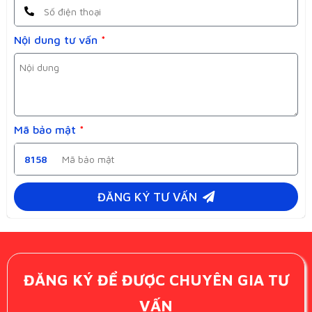
Nội dung tư vấn
*
Mã bảo mật
*
8158
ĐĂNG KÝ TƯ VẤN
ĐĂNG KÝ ĐỂ ĐƯỢC CHUYÊN GIA TƯ
VẤN