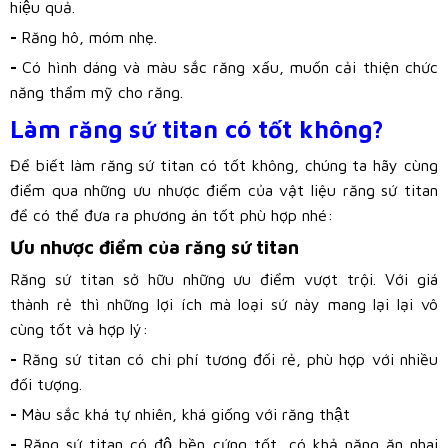
hiệu quả.
-
Răng hô, móm nhẹ.
-
Có hình dáng và màu sắc răng xấu, muốn cải thiện chức
năng thẩm mỹ cho răng.
Làm răng sứ titan có tốt không?
Để biết làm răng sứ titan có tốt không, chúng ta hãy cùng
điểm qua những ưu nhược điểm của vật liệu răng sứ titan
để có thể đưa ra phương án tốt phù hợp nhé:
Ưu nhược điểm của răng sứ titan
Răng sứ titan sở hữu những ưu điểm vượt trội. Với giá
thành rẻ thì những lợi ích mà loại sứ này mang lại lại vô
cùng tốt và hợp lý:
-
Răng sứ titan có chi phí tương đối rẻ, phù hợp với nhiều
đối tượng.
-
Màu sắc khá tự nhiên, khá giống với răng thật
-
Răng sứ titan có độ bền cứng tốt, có khả năng ăn nhai