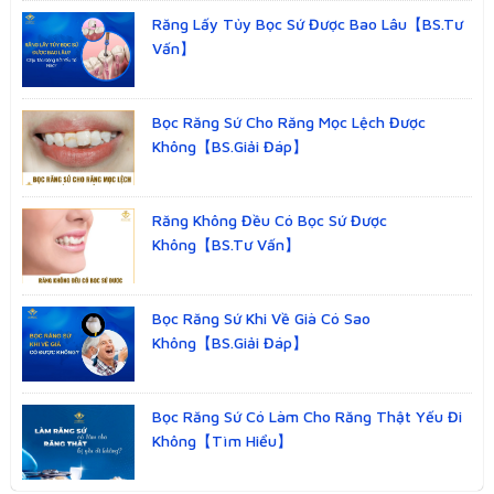
Răng Lấy Tủy Bọc Sứ Được Bao Lâu【BS.Tư
Vấn】
Bọc Răng Sứ Cho Răng Mọc Lệch Được
Không【BS.Giải Đáp】
Răng Không Đều Có Bọc Sứ Được
Không【BS.Tư Vấn】
Bọc Răng Sứ Khi Về Già Có Sao
Không【BS.Giải Đáp】
Bọc Răng Sứ Có Làm Cho Răng Thật Yếu Đi
Không【Tìm Hiểu】