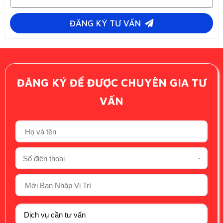
ĐĂNG KÝ TƯ VẤN
ĐĂNG KÝ ĐỂ ĐƯỢC CHUYÊN GIA TƯ
VẤN
*