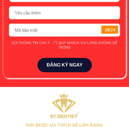
5824
GỬI THÔNG TIN CHÚ Ý : (*) QUÝ KHÁCH VUI LÒNG KHÔNG ĐỂ
TRỐNG
ĐĂNG KÝ NGAY
NƠI ĐƯỢC ƯA THÍCH ĐỂ LÀM RĂNG