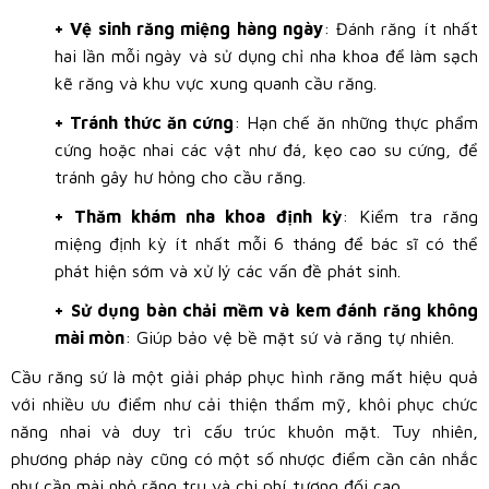
+ Vệ sinh răng miệng hàng ngày
: Đánh răng ít nhất
hai lần mỗi ngày và sử dụng chỉ nha khoa để làm sạch
kẽ răng và khu vực xung quanh cầu răng.
+ Tránh thức ăn cứng
: Hạn chế ăn những thực phẩm
cứng hoặc nhai các vật như đá, kẹo cao su cứng, để
tránh gây hư hỏng cho cầu răng.
+ Thăm khám nha khoa định kỳ
: Kiểm tra răng
miệng định kỳ ít nhất mỗi 6 tháng để bác sĩ có thể
phát hiện sớm và xử lý các vấn đề phát sinh.
+ Sử dụng bàn chải mềm và kem đánh răng không
mài mòn
: Giúp bảo vệ bề mặt sứ và răng tự nhiên.
Cầu răng sứ là một giải pháp phục hình răng mất hiệu quả
với nhiều ưu điểm như cải thiện thẩm mỹ, khôi phục chức
năng nhai và duy trì cấu trúc khuôn mặt. Tuy nhiên,
phương pháp này cũng có một số nhược điểm cần cân nhắc
như cần mài nhỏ răng trụ và chi phí tương đối cao.