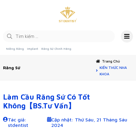
Niềng Răng
Implant
Răng Sứ Chính Hãng
Trang Chủ
Răng Sứ
KIẾN THỨC NHA
KHOA
Làm Cầu Răng Sứ Có Tốt
Không【BS.Tư Vấn】
Tác giả:
Cập nhật: Thứ Sáu, 21 Tháng Sáu
stdentist
2024