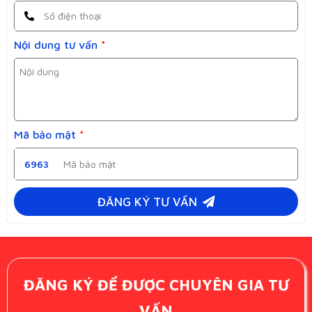
Nội dung tư vấn
*
Mã bảo mật
*
6963
ĐĂNG KÝ TƯ VẤN
ĐĂNG KÝ ĐỂ ĐƯỢC CHUYÊN GIA TƯ
VẤN